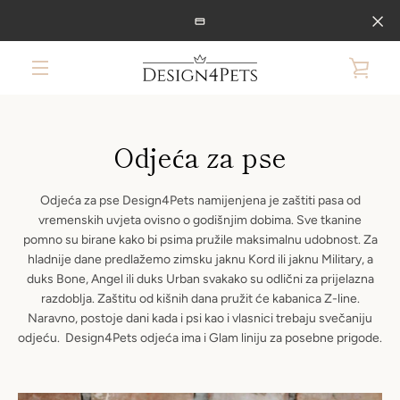
Preskoči
na
sadržaj
PRIK
IZBORNIK
KOŠ
Odjeća za pse
Odjeća za pse Design4Pets namijenjena je zaštiti pasa od
vremenskih uvjeta ovisno o godišnjim dobima. Sve tkanine
pomno su birane kako bi psima pružile maksimalnu udobnost. Za
hladnije dane predlažemo zimsku jaknu Kord ili jaknu Military, a
duks Bone, Angel ili duks Urban svakako su odlični za prijelazna
razdoblja. Zaštitu od kišnih dana pružit će kabanica Z-line.
Naravno, postoje dani kada i psi kao i vlasnici trebaju svečaniju
odjeću. Design4Pets odjeća ima i Glam liniju za posebne prigode.