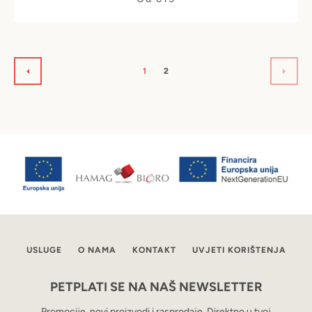
1
2
PRETHODNO
SLJE
USLUGE
O NAMA
KONTAKT
UVJETI KORIŠTENJA
PETPLATI SE NA NAŠ NEWSLETTER
Promocije, novi proizvodi i rasprodaje. Direktno u tvoj