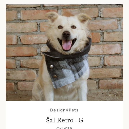
PRETRAŽIVANJ
Design4Pets
Šal Retro - G
Od €15