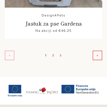
Design4Pets
Jastuk za pse Gardena
Cijena
Na akciji od €46,25
1
2
3
PRETHODNO
SLJE