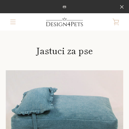
Preskoči
na
sadržaj
PRIK
IZBORNIK
KOŠ
Jastuci za pse