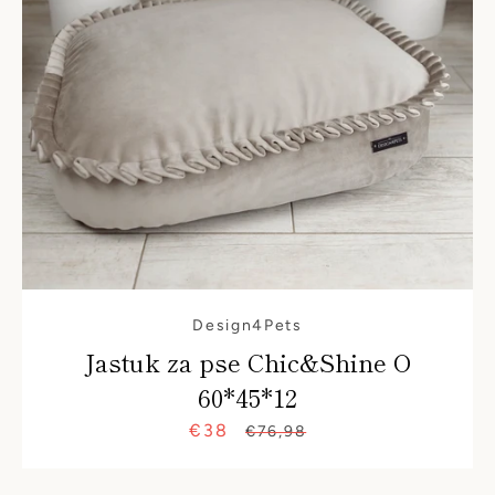
Design4Pets
Jastuk za pse Chic&Shine O
60*45*12
€38
Prodajna
Najniža
€76,98
cijena
cijena
u