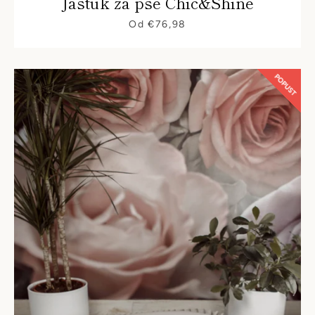
Jastuk za pse Chic&Shine
Od €76,98
POPUST