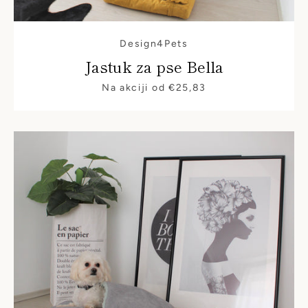
Design4Pets
Jastuk za pse Bella
Cijena
Na akciji od €25,83