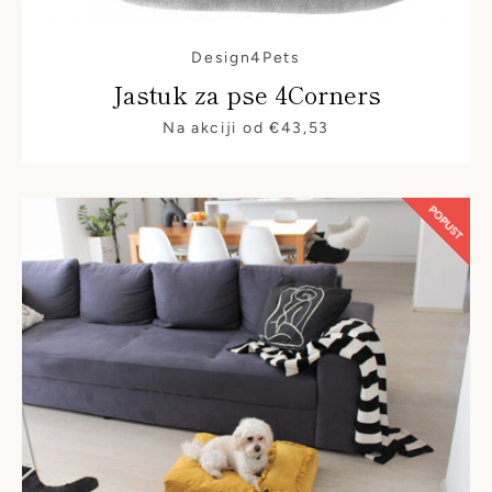
Design4Pets
Jastuk za pse 4Corners
Cijena
Na akciji od €43,53
POPUST