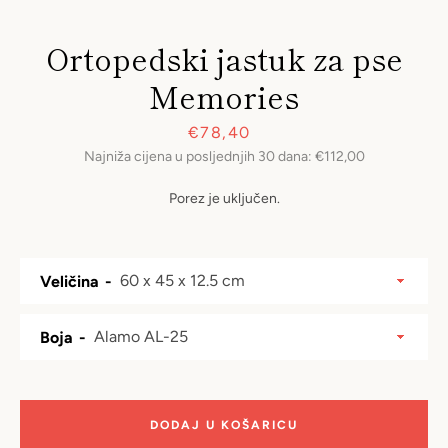
Ortopedski jastuk za pse
Memories
Prodajna
€78,40
Najniža cijena u posljednjih 30 dana:
€112,00
cijena
Porez je uključen.
Veličina
Boja
PONOVI
DODAJ U KOŠARICU