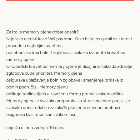
PRETRAŽIVANJ
Zašto je memory pjena dobar odabir?
Nije lako gledati kako Vaš pas stari. Kako biste osigurali da starost
provede u najboljim uvjetima,
posebno ako ima bolest zglobova, svakako izaberite krevet od
memory pjene.
Ortopedski krevet od memory pjene je dizajniran tako da zdravlje
zglobova bude prioriitet. Memory pjena
osigurava ublažavanje bolnih zglobova i smanjenje pritiska iz
bolnih područja. Memory pjenu
oblikuje toplina tijela u savršenu formu prema svakom obliku.
Memory pjena je svakako preporuka za stare i bolesne pse, ali je
svakako dobar odabir i za mlađe pse jer je iznimno udobna i
osigurava kvalitetan san svakom psu.
najniža cijena zadnjih 30 dana: