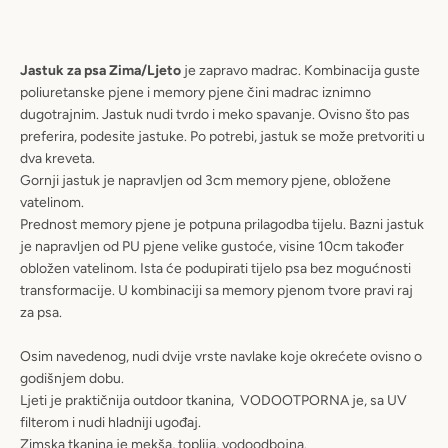
PRETRAŽIVANJ
Jastuk za psa Zima/Ljeto
je zapravo madrac. Kombinacija guste
poliuretanske pjene i memory pjene čini madrac iznimno
dugotrajnim. Jastuk nudi tvrdo i meko spavanje. Ovisno što pas
preferira, podesite jastuke. Po potrebi, jastuk se može pretvoriti u
dva kreveta.
Gornji jastuk je napravljen od 3cm memory pjene, obložene
vatelinom.
Prednost memory pjene je potpuna prilagodba tijelu. Bazni jastuk
je napravljen od PU pjene velike gustoće, visine 10cm također
obložen vatelinom. Ista će podupirati tijelo psa bez mogućnosti
transformacije. U kombinaciji sa memory pjenom tvore pravi raj
za psa.
Osim navedenog, nudi dvije vrste navlake koje okrećete ovisno o
godišnjem dobu.
Ljeti je praktičnija outdoor tkanina, VODOOTPORNA je, sa UV
filterom i nudi hladniji ugođaj.
Zimska tkanina je mekša, toplija, vodoodbojna.