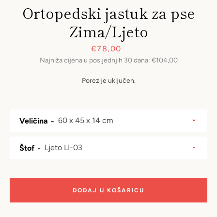
Ortopedski jastuk za pse
Zima/Ljeto
Prodajna
€78,00
Najniža cijena u posljednjih 30 dana:
€104,00
cijena
Porez je uključen.
Veličina
Štof
DODAJ U KOŠARICU
PONOVI