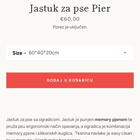
Jastuk za pse Pier
Cijena
€60,00
Porez je uključen.
Size
DODAJ U KOŠARICU
Jastuk za pse sa ogradicom. Jastuk je punjen
memory pjenom
te
pruža psu ergonomski način spavanja, a ogradica je kombinacija
PONOVI
memory pjene i silikonskih kuglica. Tkanina navlake je easy clean