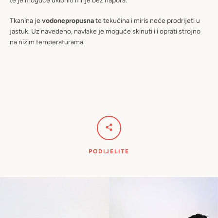
te je moguće ukloniti mrlje bez napora.
PRETRAŽIVANJ
Tkanina je
vodonepropusna
te tekućina i miris neće prodrijeti u
jastuk. Uz navedeno, navlake je moguće skinuti i i oprati strojno
na nižim temperaturama.
PODIJELITE