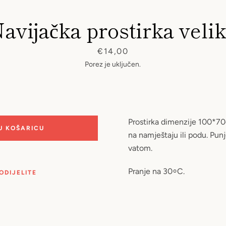
avijačka prostirka veli
Cijena
€14,00
Porez je uključen.
Prostirka dimenzije 100*7
U KOŠARICU
na namještaju ili podu. Pun
vatom.
Pranje na 30⸰C.
ODIJELITE