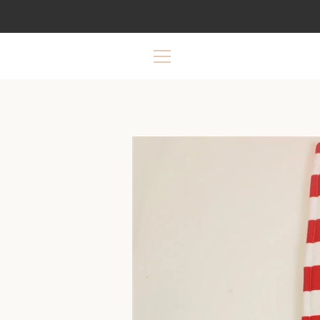
Preskoči
na
sadržaj
IZBORNIK