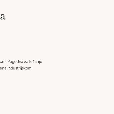
ka
0cm. Pogodna za ležanje
jena industrijskom