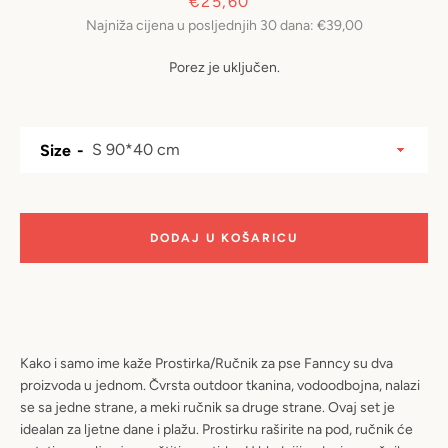
Prodajna
€25,60
PRETRAŽIVANJ
Najniža cijena u posljednjih 30 dana:
€39,00
cijena
Porez je uključen.
Size
DODAJ U KOŠARICU
Kako i samo ime kaže Prostirka/Ručnik za pse Fanncy su dva
proizvoda u jednom. Čvrsta outdoor tkanina, vodoodbojna, nalazi
se sa jedne strane, a meki ručnik sa druge strane. Ovaj set je
idealan za ljetne dane i plažu. Prostirku raširite na pod, ručnik će