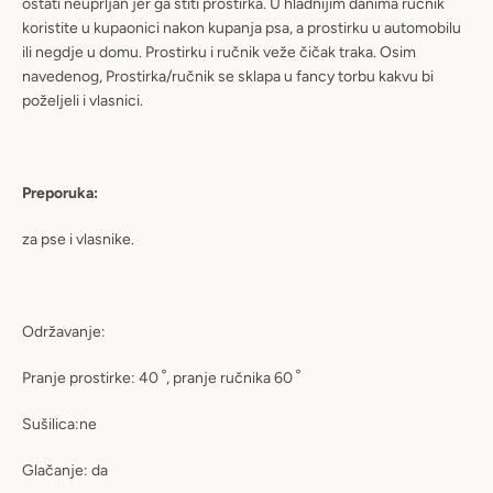
ostati neuprljan jer ga štiti prostirka. U hladnijim danima ručnik
koristite u kupaonici nakon kupanja psa, a prostirku u automobilu
ili negdje u domu. Prostirku i ručnik veže čičak traka. Osim
navedenog, Prostirka/ručnik se sklapa u fancy torbu kakvu bi
poželjeli i vlasnici.
Preporuka:
za pse i vlasnike.
Održavanje:
Pranje prostirke: 40
ﹾ
, pranje ručnika 60
ﹾ
Sušilica:ne
Glačanje: da